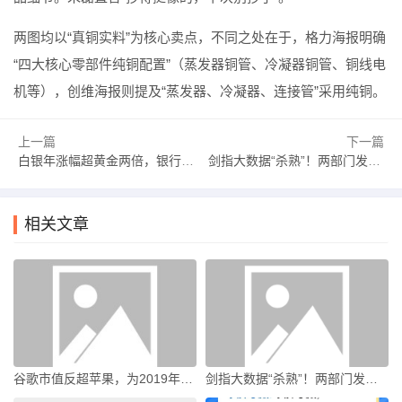
两图均以“真铜实料”为核心卖点，不同之处在于，格力海报明确
“四大核心零部件纯铜配置”（蒸发器铜管、冷凝器铜管、铜线电
机等），创维海报则提及“蒸发器、冷凝器、连接管”采用纯铜。
上一篇
下一篇
白银年涨幅超黄金两倍，银行贵金属资产规模大增，普通投资者配置难度加大|界面新闻
剑指大数据“杀熟”！两部门发布新规|界面新闻
相关文章
谷歌市值反超苹果，为2019年以来首次|界面新闻 · 科技
剑指大数据“杀熟”！两部门发布新规|界面新闻