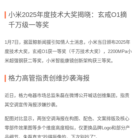
小米2025年度技术大奖揭晓：玄戒O1摘
千万级一等奖
1月7日，据蓝鲸新闻援引知情人士消息，小米当日颁布2025年
度技术大奖，玄戒O1获一等奖（千万技术大奖），2200MPa小
米超强钢获二等奖，小米智能康镜创新架构获三等奖。
格力高管指责创维抄袭海报
近日，格力电器市场总监朱磊在微博公开喊话创维集团，指责
其空调宣传海报涉嫌抄袭。
配图对比显示，两张空调海报在构图、配色、文案排版及核心
零部件效果图等多个维度高度相似，仅更换品牌Logo和部分产
品细节。朱磊直言“抄得挺像的，下次别抄了”。