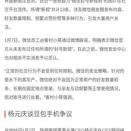
界面新闻注意到，近日一张标题为“微信封号新规则”的图片在社
交平台流传。所谓“新规”共计13条，涉及微信朋友圈发布内容、
好友数量限制、频繁点赞秒赞等多种行为，引发大量用户关
注。
1月7日，微信员工@客村小蒋通过微博辟谣，明确表示微信官
方从未发布过任何所谓的“封号新规”。在此之前，微信安全中心
也对相关不实消息予以否认。
“正常的社交行为不会受到任何限制。微信的安全策略，针对的
是水下的黑灰产，微信绝对不会因为正常用户的好友数量较
多、长期在固定地点登录、与亲友互动频繁等正常使用情况，
而对账号进行处置。”客村小蒋强调。
杨元庆谈豆包手机争议
当地时间1月7日，联想集团董事长兼CEO杨元庆在CES期间接