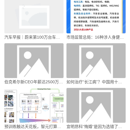
汽车早报｜蔚来第100万台车下线 奇瑞集团2026年销量目标为320万辆|界面新闻 · 汽车
市场监管总局：16种涉人身健康安全产品CCC认证模式调整为第三方认证评价|界面新闻 · 快讯
伯克希尔新CEO年薪达2500万美元，是巴菲特的250倍|界面新闻
如何治疗“长江病”？中国用十年给出答案|界面新闻 · 中国
预训练触达天花板，智元打算押注具身智能在线进化|界面新闻 · 科技
宜明昂科“悔婚”是因为选错了下家吗？|界面新闻