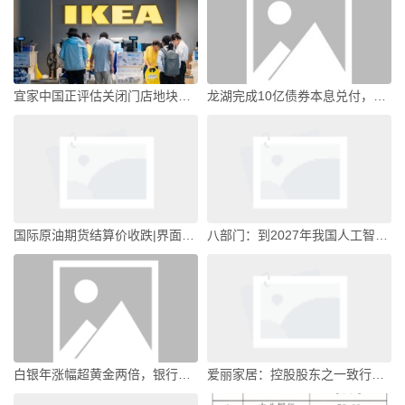
宜家中国正评估关闭门店地块处理方案，但或许难出手|界面新闻
龙湖完成10亿债券本息兑付，境内信用债余额约34亿元|界面新闻 · 地产
国际原油期货结算价收跌|界面新闻 · 快讯
八部门：到2027年我国人工智能关键核心技术实现安全可靠供给|界面新闻 · 快讯
白银年涨幅超黄金两倍，银行贵金属资产规模大增，普通投资者配置难度加大|界面新闻
爱丽家居：控股股东之一致行动人拟合计减持不超1.89%公司股份|界面新闻 · 快讯