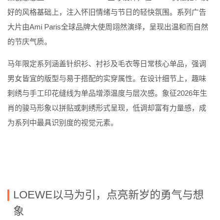
好的风格基础上，注入怀旧情绪与节日的轻快氛围。系列广告
大片由
Ami Paris
全球品牌大使周翊然演绎，呈现出温和而自然
的节庆气质。
马年限定系列涵盖针织衫、衬衫及毛衣等日常核心单品，强调
男女皆宜的版型与易于搭配的实穿属性。在设计细节上，趣味
刺绣与手工印花缝线为单品增添温度与层次感。象征
2026
年生
肖的骏马形象以拼贴或刺绣形式呈现，低调却富有力量感，成
为系列中最具识别度的视觉元素。
LOEWE
以马为引，点亮新岁的勇气与想
象