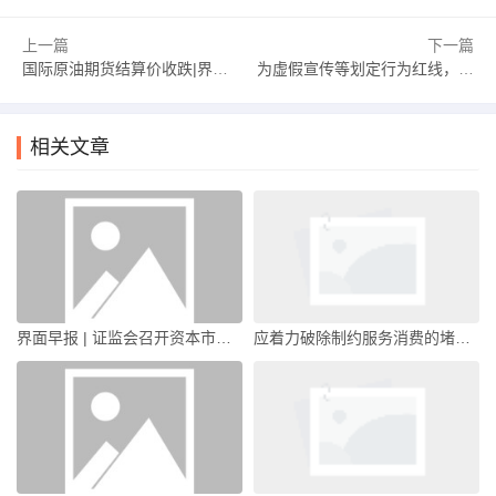
上一篇
下一篇
国际原油期货结算价收跌|界面新闻 · 快讯
为虚假宣传等划定行为红线，直播电商监管新规出台|界面新闻
相关文章
界面早报 | 证监会召开资本市场财务造假综合惩防体系跨部门工作推进座谈会；马杜罗夫妇对美方所谓指控表示不认罪|界面新闻 · 中国
应着力破除制约服务消费的堵点｜宏观晚6点|界面新闻