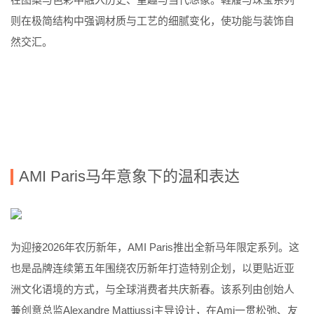
则在极简结构中强调材质与工艺的细腻变化，使功能与装饰自
然交汇。
AMI Paris
马年意象下的温和表达
为迎接
2026
年农历新年，
AMI Paris
推出全新马年限定系列。这
也是品牌连续第五年围绕农历新年打造特别企划，以更贴近亚
洲文化语境的方式，与全球消费者共庆新春。该系列由创始人
兼创意总监
Alexandre Mattiussi
主导设计，在
Ami
一贯松弛、友