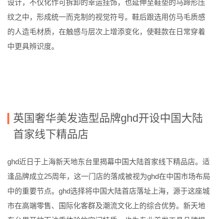
设计，不仅化作可拆卸的幸运挂饰，也延伸至鞋垫的马蹄形压
纹之中，形成统一而克制的视觉符号。鞋后跟选用仿马毛质感
的人造毛材质，在触感与层次上增添变化，使鞋款在日常穿着
中更具辨识度。
英国奢华美发造型品牌
ghd
开设中国大陆
首家线下精品店
ghd
近日于上海新天地东台里揭幕中国大陆首家线下精品店。适
逢品牌成立
25
周年，这一门店的落成被视为
ghd
在中国市场布局
中的重要节点。
ghd
选择将中国大陆首店落址上海，源于这座城
市在高端零售、国际化客群及潮流文化上的综合优势。新天地