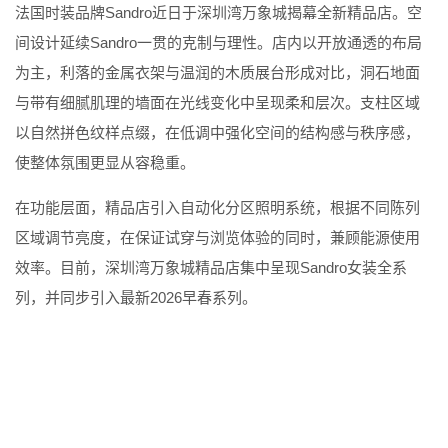
法国时装品牌
Sandro
近日于深圳湾万象城揭幕全新精品店。空
间设计延续
Sandro
一贯的克制与理性。店内以开放通透的布局
为主，利落的金属衣架与温润的木质展台形成对比，洞石地面
与带有细腻肌理的墙面在光线变化中呈现柔和层次。支柱区域
以自然拼色纹样点缀，在低调中强化空间的结构感与秩序感，
使整体氛围更显从容稳重。
在功能层面，精品店引入自动化分区照明系统，根据不同陈列
区域调节亮度，在保证试穿与浏览体验的同时，兼顾能源使用
效率。目前，深圳湾万象城精品店集中呈现
Sandro
女装全系
列，并同步引入最新
2026
早春系列。