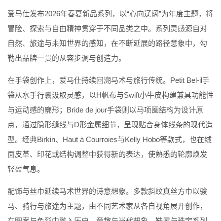
爱马仕发布
2026
年春夏新品系列，以
“
心向辽阔
”
为年度主题，将
冒险、探索与自由精神贯穿于不同品类之中。系列灵感源自对
自然、旅途与未知世界的感知，在不断延展的路径意象中，勾
勒出品牌一贯的从容步调与创造力。
在手袋创作上，爱马仕持续回溯马术与旅行传统。
Petit Bel-il
手
袋从水手行囊汲取灵感，以
H
帆布与
Swift
小牛皮构建兼具功能性
与运动感的廓形；
Bride de jour
手袋则以马项圈结构为设计原
点，通过隐形缝线与
D
形金属细节，呈现贴合身体线条的现代造
型。经典
Birkin
、
Haut à Courroies
与
Kelly Hobo
等款式，也在绒
面皮革、印花或结构调整中获得新的表达，使熟悉的轮廓焕发
轻盈气息。
配饰与丝巾延续马术世界的诗意想象。多款斜纹真丝方巾以骏
马、骑行与旅途为主题，由不同艺术家从各自视角展开创作，
在图案与色彩中融入历史、童趣与当代想象。鞋履与珠宝系列