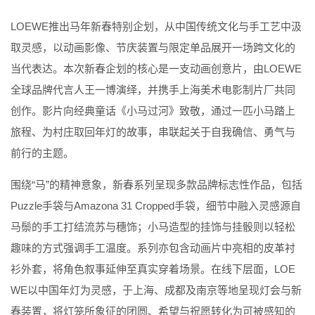
LOEWE
推出马年新春特别企划，从中国传统文化与手工艺中汲
取灵感，以动画影像、节庆装置与限定单品展开一场跨文化的
当代表达。本次新春企划的核心是一支动画创意片，由
LOEWE
全球品牌代言人王一博演绎，并携手上海美术电影制片厂共同
创作。影片向经典童话《小马过河》致敬，通过一匹小马踏上
旅程、为村庄取回年灯的故事，串联起关于自我确信、勇气与
前行的主题。
围绕
“
马
”
的精神意象，新春系列呈现多款品牌标志性作品，包括
Puzzle
手袋与
Amazona 31 Cropped
手袋，细节中融入灵感源自
马鬃的手工打结流苏与穗饰；小马造型的挂饰与挂骰则以轻松
趣味的方式强调手工温度。系列亦包含动画片中亮相的皮革衬
衫外套，将角色叙事延伸至真实穿着场景。在线下层面，
LOE
WE
以中国年灯为灵感，于上海、成都及南京等地呈现灯会与新
春装置，将灯笼所象征的团圆、希望与祝愿转化为可被感知的