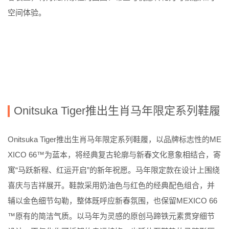
空间体验。
Onitsuka Tiger
推出生肖马年限定系列鞋履
Onitsuka Tiger
推出生肖马年限定系列鞋履，以品牌标志性的
ME
XICO 66™
为蓝本，将经典复古轮廓与新春文化意象相结合，寄
寓
“
马跃新程、红运开启
”
的新年祝愿。马年限定款在设计上围绕
喜庆与吉祥展开。鞋款采用奶油色与红色的经典配色组合，并
辅以金色细节勾勒，整体既呼应新春氛围，也保留
MEXICO 66
™
原有的简洁气质。以马年为灵感的原创马蹄铁元素贯穿细节