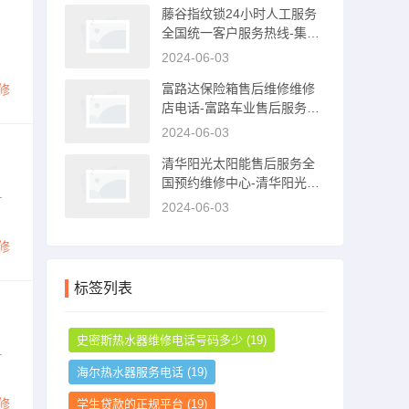
藤谷指纹锁24小时人工服务
全国统一客户服务热线-集成
灶售后电话是多少
2024-06-03
富路达保险箱售后维修维修
修
店电话-富路车业售后服务中
心
2024-06-03
清华阳光太阳能售后服务全
国预约维修中心-清华阳光太
.
阳能售后服务电话
2024-06-03
修
标签列表
史密斯热水器维修电话号码多少
(19)
.
海尔热水器服务电话
(19)
修
学生贷款的正规平台
(19)