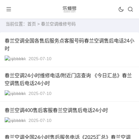
当前位置：
首页
> 春兰空调维修号码
春兰空调全国各售后服务点客服号码春兰空调售后电话24小
时
jiuhebk
2025-07-10
春兰空调24小时维修电话/附近门店查询 《今日汇总》春兰
空调售后电话24小时
jiuhebk
2025-07-10
春兰空调400售后客服春兰空调售后电话24小时
jiuhebk
2025-07-10
春兰空调全国24小时售后服务电话《2025汇总》春兰空调