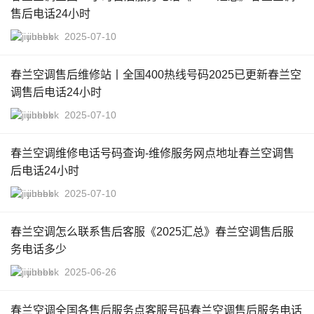
售后电话24小时
jiuhebk
2025-07-10
春兰空调售后维修站丨全国400热线号码2025已更新春兰空
调售后电话24小时
jiuhebk
2025-07-10
春兰空调维修电话号码查询-维修服务网点地址春兰空调售
后电话24小时
jiuhebk
2025-07-10
春兰空调怎么联系售后客服《2025汇总》春兰空调售后服
务电话多少
jiuhebk
2025-06-26
春兰空调全国各售后服务点客服号码春兰空调售后服务电话