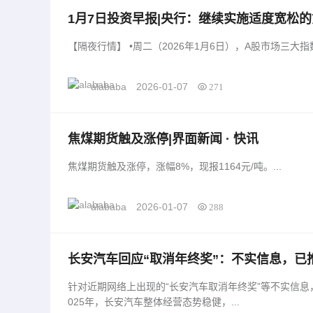
1月7日投资早报|央行：继续实施适度宽松
025年净利同比预增113.62%—132.19%|界
【隔夜行情】 •周二（2026年1月6日），A股市场
alababa
2026-01-07
271
焦煤期货触及涨停|界面新闻 · 快讯
焦煤期货触及涨停，涨幅8%，现报1164元/吨。...
alababa
2026-01-07
288
长安汽车回应“取消年终奖”：不实信息，已
益|界面新闻 · 汽车
针对近期网络上出现的“长安汽车取消年终奖”等不实信息
025年，长安汽车整体经营态势稳健，...