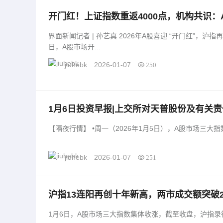
开门红！上证指数重返4000点，机构共识：
面新闻
界面新闻记者 | 孙艺真 2026年A股喜迎 “开门红”，沪指再创阶段新高。 1月5日，新年首个交易
日，A股市场开...
jiuhebk
2026-01-07
250
1月6日投资早报|上交所对天普股份及有关
款罪被逮捕，今日一只新股上市|界面新闻 · 
【隔夜行情】 •周一（2026年1月5日），A股市场
jiuhebk
2026-01-07
251
沪指13连阳再创十年新高，两市成交额突破2.8
1月6日，A股市场三大指数集体收涨，截至收盘，沪指录得13