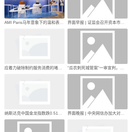
AMI Paris马年意象下的温和表达，LOEWE以马为引点亮新岁的勇气与想象｜是日美好事物|界面新闻 · 时尚
界面早报 | 证监会召开资本市场财务造假综合惩防体系跨部门工作推进座谈会；马杜罗夫妇对美方所谓指控表示不认罪|界面新闻 · 中国
应着力破除制约服务消费的堵点｜宏观晚6点|界面新闻
“瓜农刺死城管案”一审宣判，被告人：上诉并主张无罪|界面新闻 · 中国
纳斯达克中国金龙指数跌0.51%|界面新闻 · 快讯
界面晚报 | 中央网信办加大对恶意营销信息处置力度；特朗普政府酝酿获取格陵兰岛方案|界面新闻 · 中国